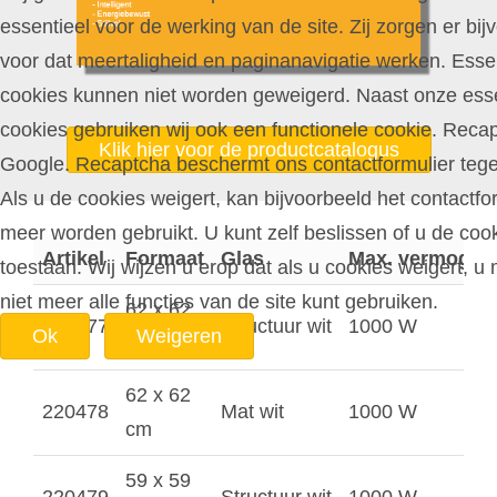
essentieel voor de werking van de site. Zij zorgen er bij
voor dat meertaligheid en paginanavigatie werken. Esse
cookies kunnen niet worden geweigerd. Naast onze esse
cookies gebruiken wij ook een functionele cookie. Reca
Klik hier voor de productcatalogus
Google. Recaptcha beschermt ons contactformulier teg
Als u de cookies weigert, kan bijvoorbeeld het contactfor
meer worden gebruikt. U kunt zelf beslissen of u de cook
Artikel
Formaat
Glas
Max. vermogen
toestaan. Wij wijzen u erop dat als u cookies weigert, u 
niet meer alle functies van de site kunt gebruiken.
62 x 62
220477
Structuur wit
1000 W
Ok
Weigeren
cm
62 x 62
220478
Mat wit
1000 W
cm
59 x 59