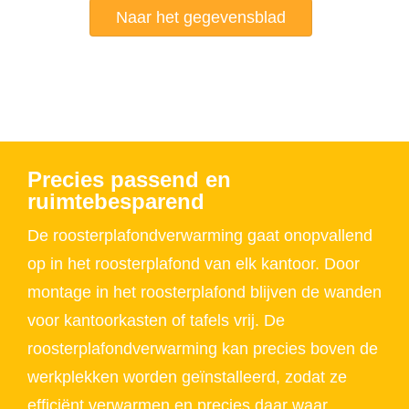
Naar het gegevensblad
Precies passend en
ruimtebesparend
De roosterplafondverwarming gaat onopvallend
op in het roosterplafond van elk kantoor. Door
montage in het roosterplafond blijven de wanden
voor kantoorkasten of tafels vrij. De
roosterplafondverwarming kan precies boven de
werkplekken worden geïnstalleerd, zodat ze
efficiënt verwarmen en precies daar waar