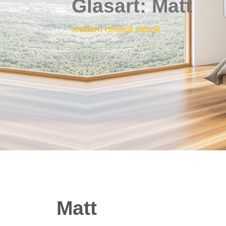
Glasart: Matt
modern neutral stilvoll
Matt