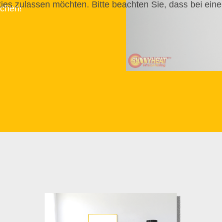
ies zulassen möchten. Bitte beachten Sie, dass bei eine
chen!