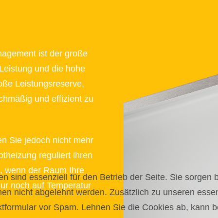
nagement ist der große
Leistung und die hohe
oße Leistungsreserve,
hmäßig und effizient zu
n Sie jedoch nicht mehr
theizung reguliert ihren
n, wenn der Raum Ihre
n sind essenziell für den Betrieb der Seite. Sie sorgen 
nur noch auf Temperatur
nen nicht abgelehnt werden. Zusätzlich zu unseren essen
formular vor Spam. Lehnen Sie die Cookies ab, kann be