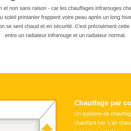
t non sans raison - car les chauffages infrarouges chau
 soleil printanier frappent votre peau après un long hiver
on se sent chaud et en sécurité. C'est précisément cette 
entre un radiateur infrarouge et un radiateur normal.
Chauffage par c
Un système de chauffage
chauffant l'air. L'air cha