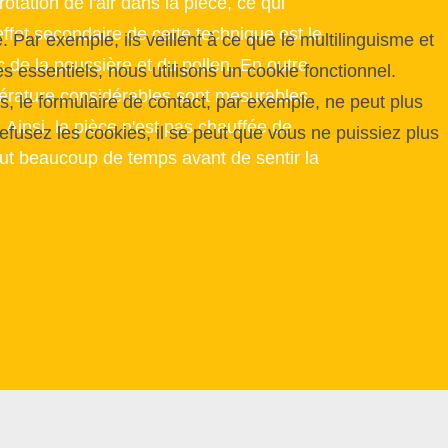
tation de l'air dans la pièce, ce qui
effet secondaire de cette technique est le
 Par exemple, ils veillent à ce que le multilinguisme et
c de la poussière et du pollen. En outre,
 essentiels, nous utilisons un cookie fonctionnel.
érature considérables sont mesurables
, le formulaire de contact, par exemple, ne peut plus
d. Ainsi, la pièce n'est pas chauffée de
efusez les cookies, il se peut que vous ne puissiez plus
aut beaucoup de temps avant de sentir la