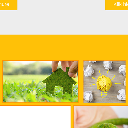
hure
Klik h