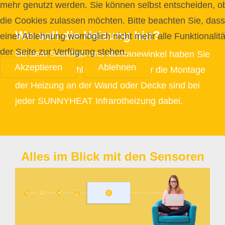
mehr genutzt werden. Sie können selbst entscheiden, o
die Cookies zulassen möchten. Bitte beachten Sie, dass
Wo soll die Heizung hin?
einer Ablehnung womöglich nicht mehr alle Funktionalit
der Seite zur Verfügung stehen.
Mit dem Standfuß und Montagewinkel haben Sie
Akzeptieren
Ablehnen
die freie Auswahl. Montagesets für die Montage
der Heizung an der Wand oder Decke sind bei
jeder SUNNYHEAT Infrarotheizung dabei.
Alles im Blick mit den Sensoren