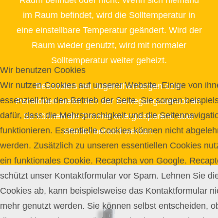
im Raum befindet, wird die Solltemperatur in
eine einstellbare Temperatur geändert. Wird der
Raum wieder genutzt, wird mit normaler
Solltemperatur weiter geheizt.
Wir benutzen Cookies
Wir nutzen Cookies auf unserer Website. Einige von ihn
Besonders bei Jugendherbergen oder
essenziell für den Betrieb der Seite. Sie sorgen beispie
Pensionen bietet sich der Bewegungssensor an.
dafür, dass die Mehrsprachigkeit und die Seitennavigati
So können die Zimmer energiesparend aber
funktionieren. Essentielle Cookies können nicht abgeleh
effektiv beheizt werden.
werden. Zusätzlich zu unseren essentiellen Cookies nut
ein funktionales Cookie. Recaptcha von Google. Recap
schützt unser Kontaktformular vor Spam. Lehnen Sie di
Cookies ab, kann beispielsweise das Kontaktformular ni
mehr genutzt werden. Sie können selbst entscheiden, o