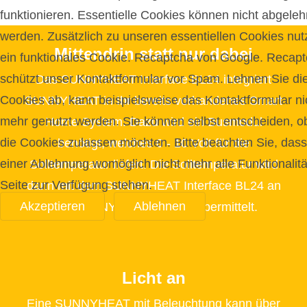
funktionieren. Essentielle Cookies können nicht abgeleh
werden. Zusätzlich zu unseren essentiellen Cookies nut
Mittendrin statt nur dabei
ein funktionales Cookie. Recaptcha von Google. Recap
schützt unser Kontaktformular vor Spam. Lehnen Sie di
Das SUNNYHEAT Interface BL24 integriert
Cookies ab, kann beispielsweise das Kontaktformular ni
SUNNYHEAT in Ihr bereits vorhandenes Smart
mehr genutzt werden. Sie können selbst entscheiden, o
Home System. Dazu wird ein Busmodul
die Cookies zulassen möchten. Bitte beachten Sie, dass
benötigt, welches 0 - 10 Volt für die
einer Ablehnung womöglich nicht mehr alle Funktionalitä
Solltemperatur liefert. Die Solltemperatur wird
Seite zur Verfügung stehen.
dann mit dem SUNNYHEAT Interface BL24 an
Akzeptieren
Ablehnen
das SUNNYHEAT System übermittelt.
Licht an
Eine SUNNYHEAT mit Beleuchtung kann über